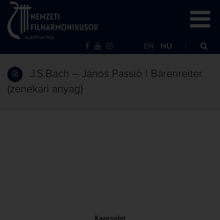
EN
HU
J.S.Bach – János Passió | Bärenreiter
(zenekari anyag)
Kapcsolat