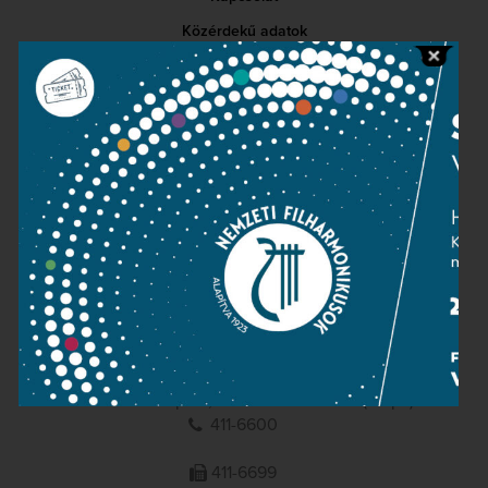
Közérdekű adatok
Sajtószoba
Adatvédelem
Impresszum
NEMZETI
FILHARMONIKUSOK
1095 Budapest, Komor Marcell u. 1. (Müpa)
411-6600
411-6699