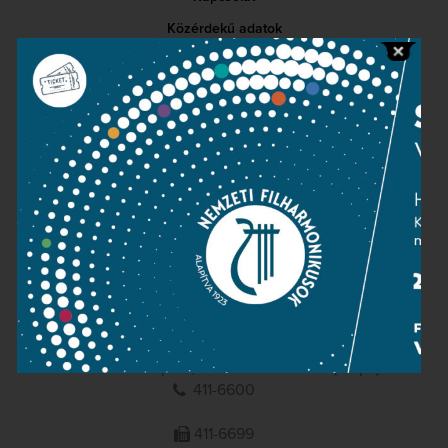
Közérdekű adatok
Sajtószoba
Adatvédelem
Impresszum
NEMZETI
FILHARMONIKUSOK
1095 Budapest, Komor Marcell u. 1. (Müpa)
411-6600
411-6699