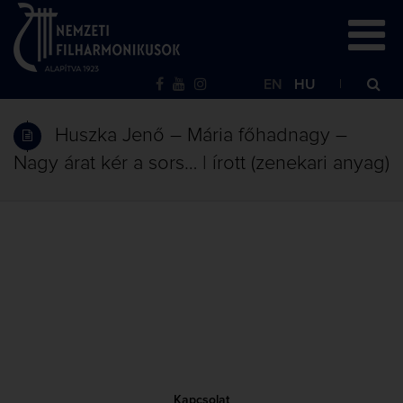
EN
HU
Huszka Jenő – Mária főhadnagy –
Nagy árat kér a sors… | írott (zenekari anyag)
Kapcsolat