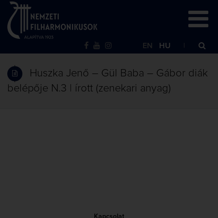
EN
HU
Huszka Jenő – Gül Baba – Gábor diák
belépője N.3 | írott (zenekari anyag)
Kapcsolat