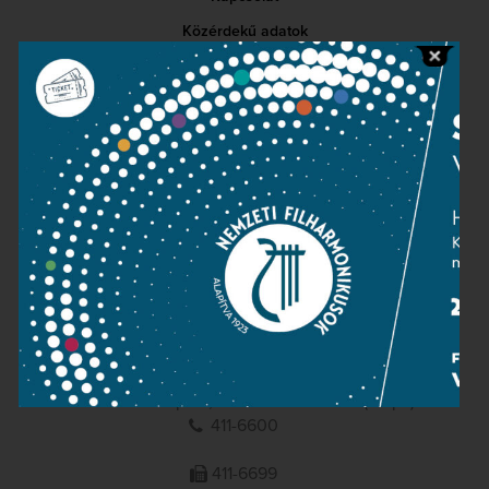
Közérdekű adatok
Sajtószoba
Adatvédelem
Impresszum
NEMZETI
FILHARMONIKUSOK
1095 Budapest, Komor Marcell u. 1. (Müpa)
411-6600
411-6699