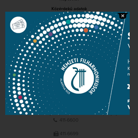
Közérdekű adatok
Sajtószoba
Adatvédelem
Impresszum
NEMZETI
FILHARMONIKUSOK
1095 Budapest, Komor Marcell u. 1. (Müpa)
411-6600
411-6699