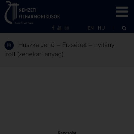
EN
HU
Huszka Jenő – Erzsébet – nyitány |
írott (zenekari anyag)
Kapcsolat