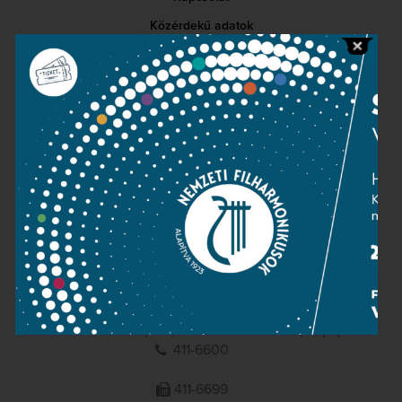
Közérdekű adatok
Sajtószoba
Adatvédelem
Impresszum
NEMZETI
FILHARMONIKUSOK
1095 Budapest, Komor Marcell u. 1. (Müpa)
411-6600
411-6699