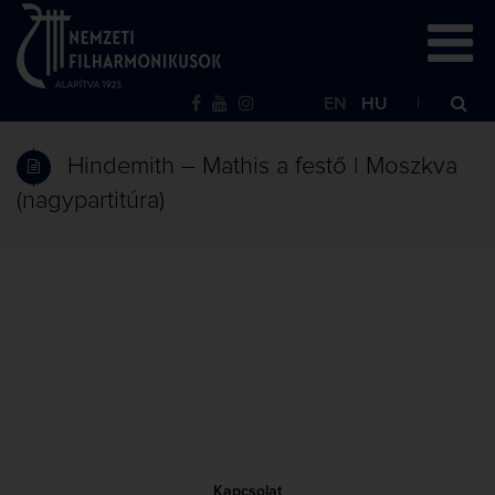
EN
HU
Hindemith – Mathis a festő | Moszkva
(nagypartitúra)
Kapcsolat