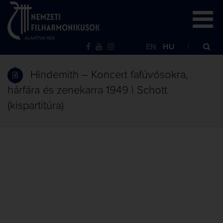
EN
HU
Hindemith – Koncert fafúvósokra,
hárfára és zenekarra 1949 | Schott
(kispartitúra)