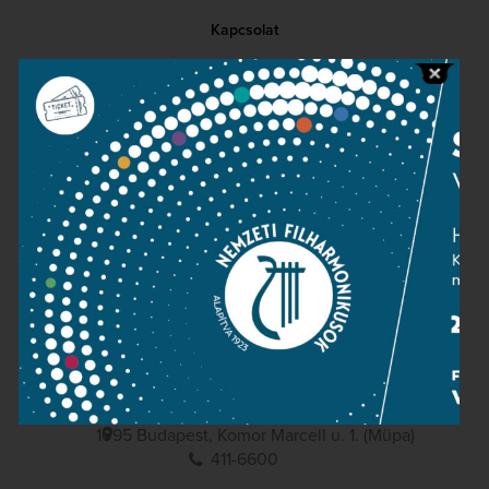
Kapcsolat
Közérdekű adatok
Sajtószoba
Adatvédelem
Impresszum
NEMZETI
FILHARMONIKUSOK
1095 Budapest, Komor Marcell u. 1. (Müpa)
411-6600