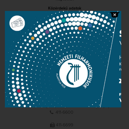
Közérdekű adatok
Sajtószoba
Adatvédelem
Impresszum
NEMZETI
FILHARMONIKUSOK
1095 Budapest, Komor Marcell u. 1. (Müpa)
411-6600
411-6699