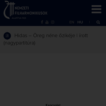
EN
HU
Hidas – Öreg néne őzikéje | írott
(nagypartitúra)
Kapcsolat