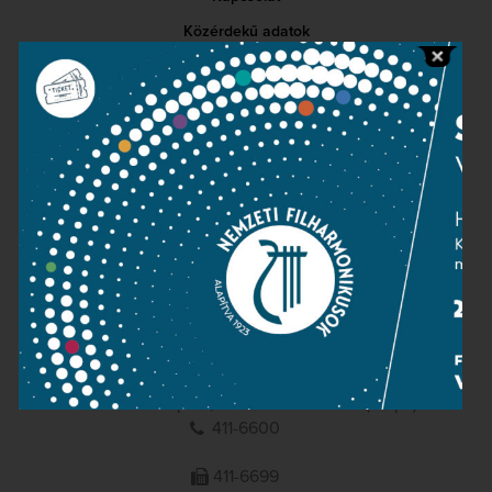
Közérdekű adatok
Sajtószoba
Adatvédelem
Impresszum
NEMZETI
FILHARMONIKUSOK
1095 Budapest, Komor Marcell u. 1. (Müpa)
411-6600
411-6699