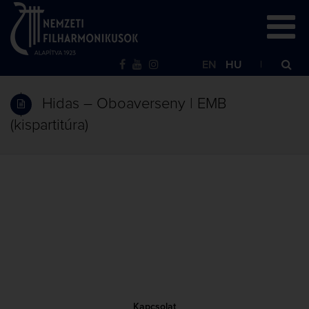
EN
HU
Hidas – Oboaverseny | EMB
(kispartitúra)
Kapcsolat