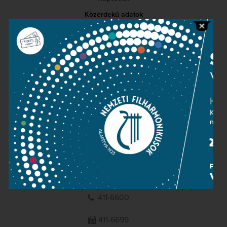
Közérdekű adatok
Sajtószoba
Adatvédelem
Impresszum
NEMZETI
FILHARMONIKUSOK
1095 Budapest, Komor Marcell u. 1. (Müpa)
411-6600
411-6699