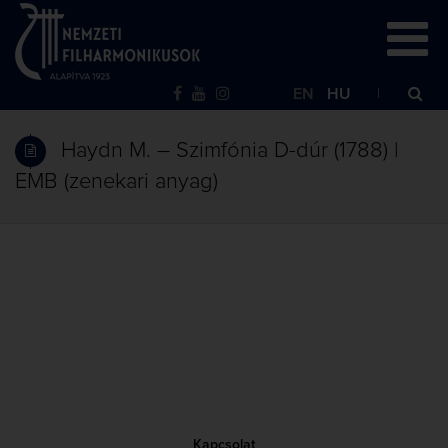
EN
HU
Haydn M. – Szimfónia D-dúr (1788) |
EMB (zenekari anyag)
Kapcsolat