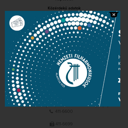
Közérdekű adatok
Sajtószoba
Adatvédelem
Impresszum
NEMZETI
FILHARMONIKUSOK
1095 Budapest, Komor Marcell u. 1. (Müpa)
411-6600
411-6699