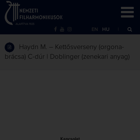
EN
HU
Haydn M. – Kettősverseny (orgona-
brácsa) C-dúr | Doblinger (zenekari anyag)
Kapcsolat