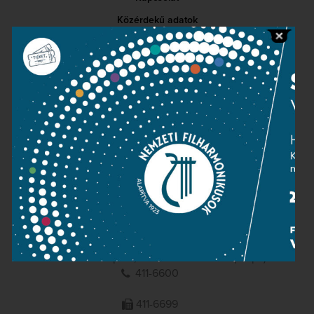
Közérdekű adatok
Sajtószoba
Adatvédelem
Impresszum
NEMZETI
FILHARMONIKUSOK
1095 Budapest, Komor Marcell u. 1. (Müpa)
411-6600
411-6699