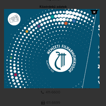
Közérdekű adatok
Sajtószoba
Adatvédelem
Impresszum
NEMZETI
FILHARMONIKUSOK
1095 Budapest, Komor Marcell u. 1. (Müpa)
411-6600
411-6699