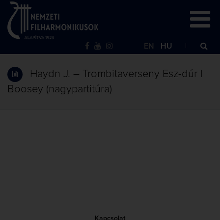
EN
HU
Haydn J. – Trombitaverseny Esz-dúr |
Boosey (nagypartitúra)
Kapcsolat