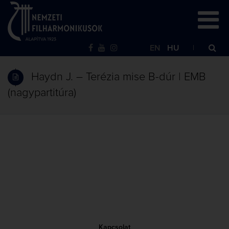
EN
HU
Haydn J. – Terézia mise B-dúr | EMB
(nagypartitúra)
Kapcsolat