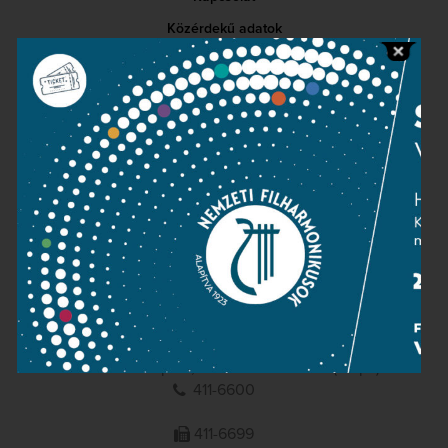
Közérdekű adatok
Sajtószoba
Adatvédelem
Impresszum
NEMZETI
FILHARMONIKUSOK
1095 Budapest, Komor Marcell u. 1. (Müpa)
411-6600
411-6699