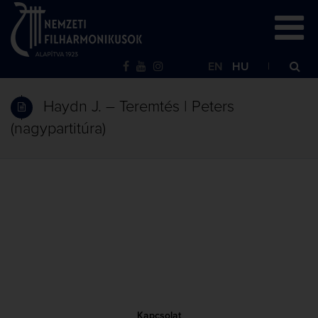
EN
HU
Haydn J. – Teremtés | Peters
(nagypartitúra)
Kapcsolat