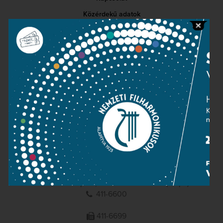
Közérdekű adatok
Sajtószoba
Adatvédelem
Impresszum
NEMZETI
FILHARMONIKUSOK
1095 Budapest, Komor Marcell u. 1. (Müpa)
411-6600
411-6699