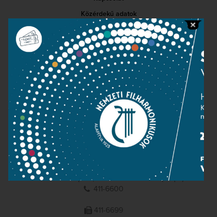
Közérdekű adatok
Sajtószoba
Adatvédelem
Impresszum
NEMZETI
FILHARMONIKUSOK
1095 Budapest, Komor Marcell u. 1. (Müpa)
411-6600
411-6699