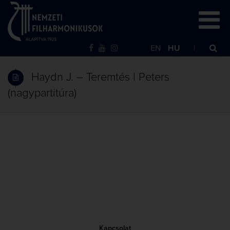
EN
HU
Haydn J. – Teremtés | Peters
(nagypartitúra)
Kapcsolat