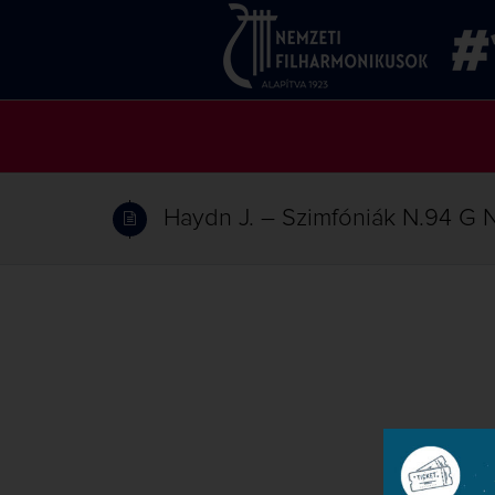
Haydn J. – Szimfóniák N.94 G N.