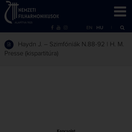
EN
HU
Haydn J. – Szimfóniák N.88-92 | H. M.
Presse (kispartitúra)
Kapcsolat