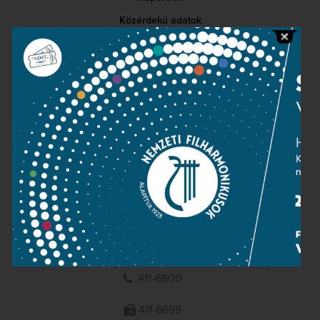
Közérdekű adatok
Sajtószoba
Adatvédelem
Impresszum
NEMZETI
FILHARMONIKUSOK
1095 Budapest, Komor Marcell u. 1. (Müpa)
411-6600
411-6699