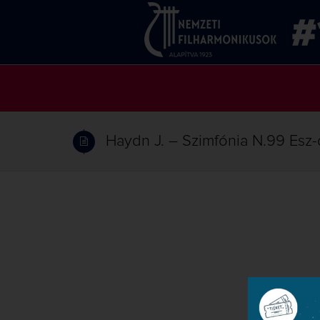
Haydn J. – Szimfónia N.99 Esz-dú