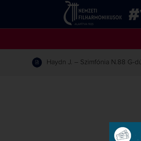
Haydn J. – Szimfónia N.88 G-dúr