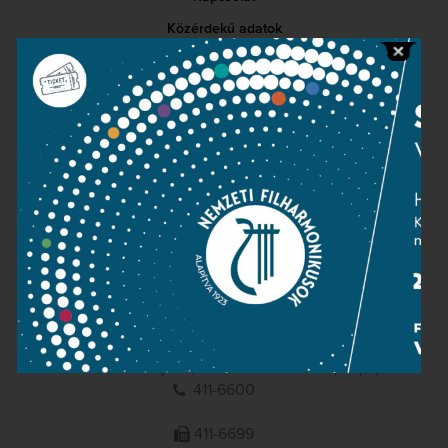
Közérdekű adatok
Sajtószoba
Adatvédelem
Impresszum
NEMZETI
FILHARMONIKUSOK
1095 Budapest, Komor Marcell u. 1. (Müpa)
411-6600
411-6699