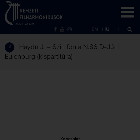
EN
HU
Haydn J. – Szimfónia N.86 D-dúr |
Eulenburg (kispartitúra)
Kapcsolat