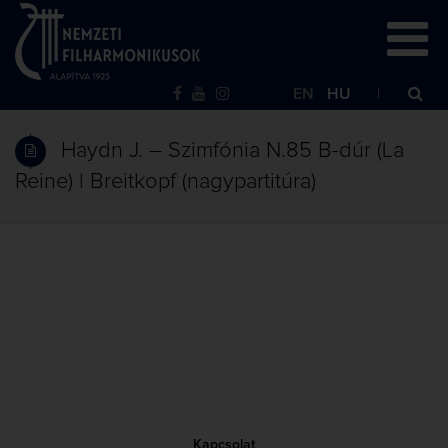
EN
HU
Haydn J. – Szimfónia N.85 B-dúr (La
Reine) | Breitkopf (nagypartitúra)
Kapcsolat