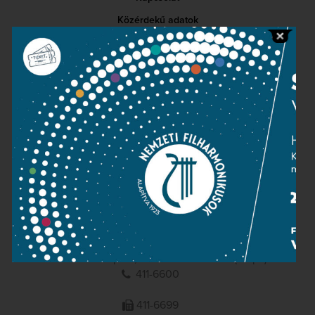
Közérdekű adatok
Sajtószoba
Adatvédelem
Impresszum
NEMZETI
FILHARMONIKUSOK
1095 Budapest, Komor Marcell u. 1. (Müpa)
411-6600
411-6699