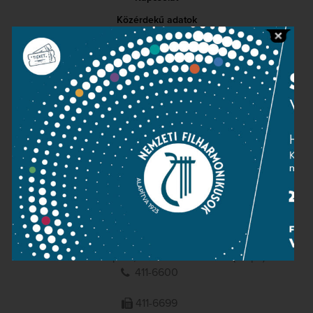
Közérdekű adatok
Sajtószoba
Adatvédelem
Impresszum
NEMZETI
FILHARMONIKUSOK
1095 Budapest, Komor Marcell u. 1. (Müpa)
411-6600
411-6699