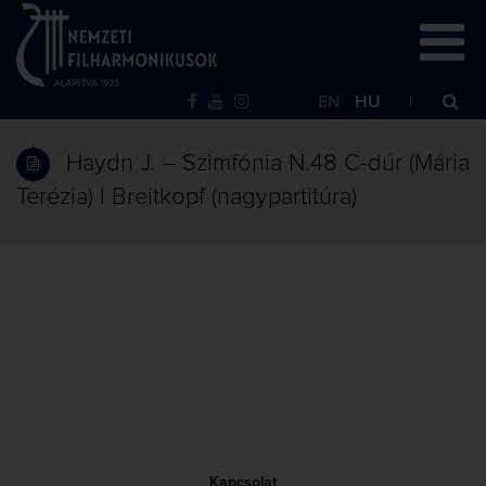
EN
HU
Haydn J. – Szimfónia N.48 C-dúr (Mária
Terézia) | Breitkopf (nagypartitúra)
Kapcsolat