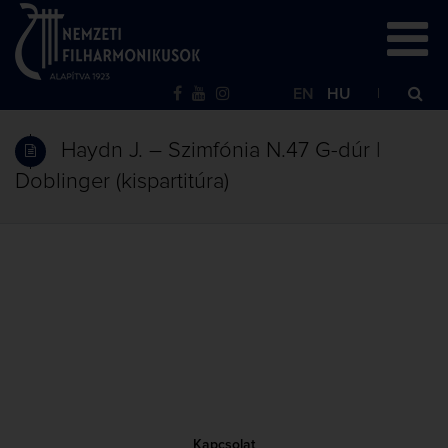
EN
HU
Haydn J. – Szimfónia N.47 G-dúr |
Doblinger (kispartitúra)
Kapcsolat