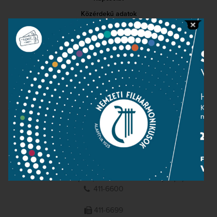
Közérdekű adatok
Sajtószoba
Adatvédelem
Impresszum
NEMZETI
FILHARMONIKUSOK
1095 Budapest, Komor Marcell u. 1. (Müpa)
411-6600
411-6699