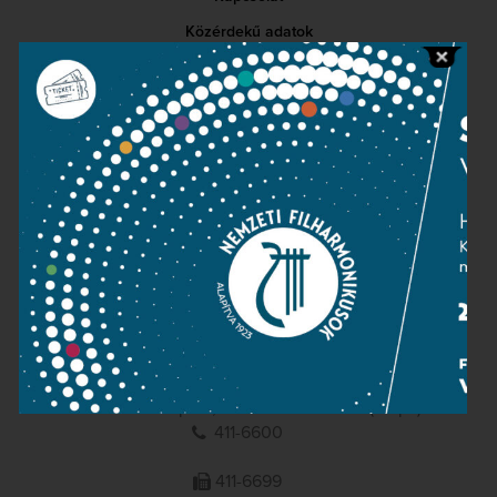
Közérdekű adatok
Sajtószoba
Adatvédelem
Impresszum
NEMZETI
FILHARMONIKUSOK
1095 Budapest, Komor Marcell u. 1. (Müpa)
411-6600
411-6699