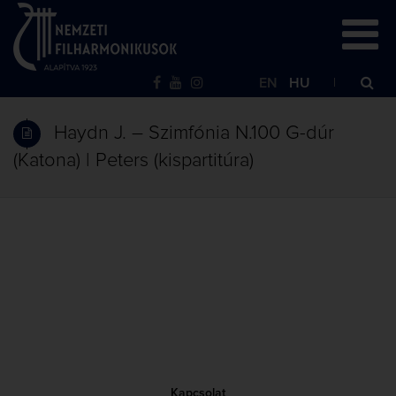
EN
HU
Haydn J. – Szimfónia N.100 G-dúr
(Katona) | Peters (kispartitúra)
Kapcsolat