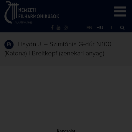
EN
HU
Haydn J. – Szimfónia G-dúr N.100
(Katona) | Breitkopf (zenekari anyag)
Kapcsolat