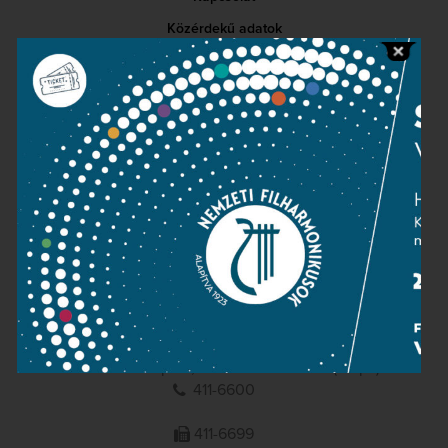
Közérdekű adatok
Sajtószoba
Adatvédelem
Impresszum
NEMZETI
FILHARMONIKUSOK
1095 Budapest, Komor Marcell u. 1. (Müpa)
411-6600
411-6699