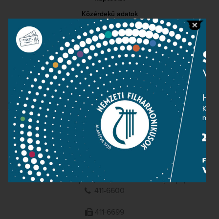
Közérdekű adatok
Sajtószoba
Adatvédelem
Impresszum
NEMZETI
FILHARMONIKUSOK
1095 Budapest, Komor Marcell u. 1. (Müpa)
411-6600
411-6699