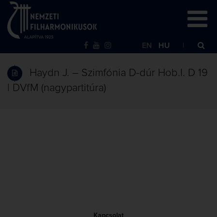
EN
HU
Haydn J. – Szimfónia D-dúr Hob.I. D 19
| DVfM (nagypartitúra)
Kapcsolat