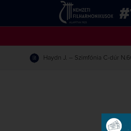
Haydn J. – Szimfónia C-dúr N.60 