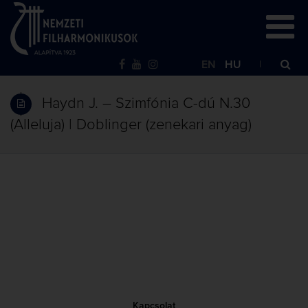
EN
HU
Haydn J. – Szimfónia C-dú N.30
(Alleluja) | Doblinger (zenekari anyag)
Kapcsolat