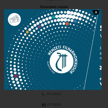
Közérdekű adatok
Sajtószoba
Adatvédelem
Impresszum
NEMZETI
FILHARMONIKUSOK
1095 Budapest, Komor Marcell u. 1. (Müpa)
411-6600
411-6699