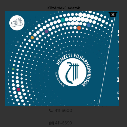
Közérdekű adatok
Sajtószoba
Adatvédelem
Impresszum
NEMZETI
FILHARMONIKUSOK
1095 Budapest, Komor Marcell u. 1. (Müpa)
411-6600
411-6699