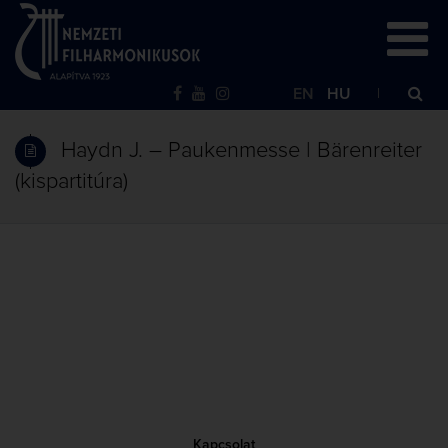
EN
HU
Haydn J. – Paukenmesse | Bärenreiter
(kispartitúra)
Kapcsolat