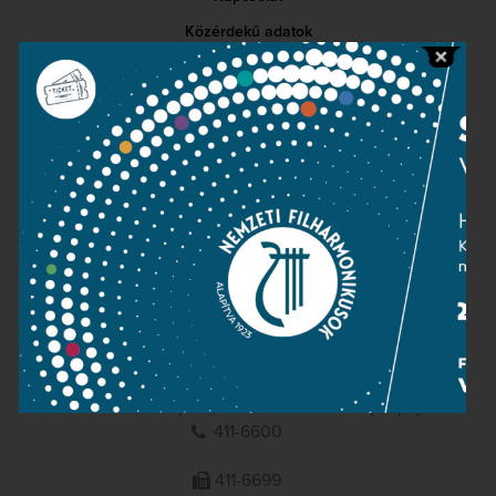
Közérdekű adatok
Sajtószoba
Adatvédelem
Impresszum
NEMZETI
FILHARMONIKUSOK
1095 Budapest, Komor Marcell u. 1. (Müpa)
411-6600
411-6699