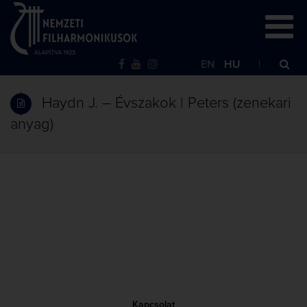
EN
HU
Haydn J. – Évszakok | Peters (zenekari
anyag)
Kapcsolat