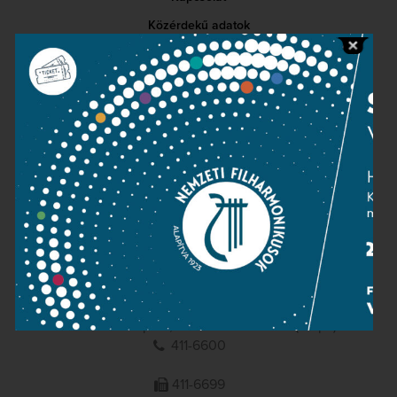
Közérdekű adatok
Sajtószoba
Adatvédelem
Impresszum
NEMZETI
FILHARMONIKUSOK
1095 Budapest, Komor Marcell u. 1. (Müpa)
411-6600
411-6699