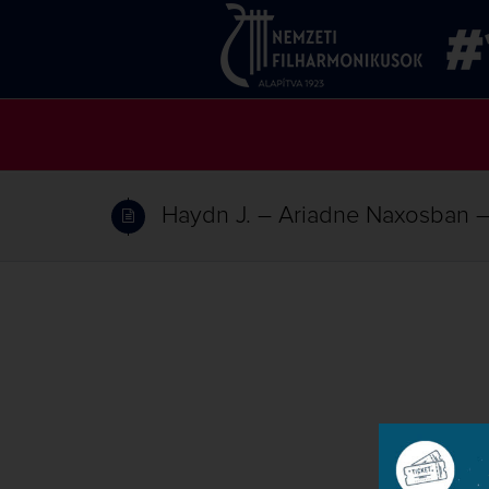
Haydn J. – Ariadne Naxosban – k