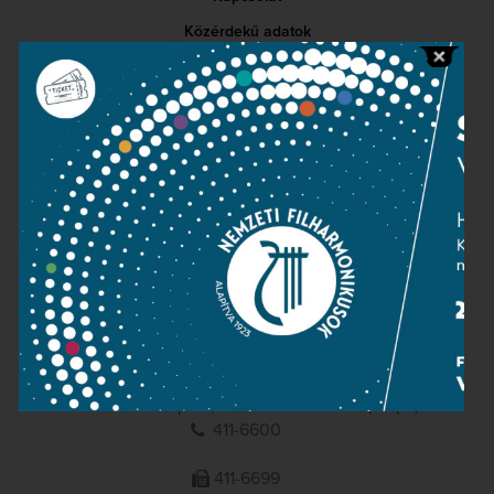
Közérdekű adatok
Sajtószoba
Adatvédelem
Impresszum
NEMZETI
FILHARMONIKUSOK
1095 Budapest, Komor Marcell u. 1. (Müpa)
411-6600
411-6699