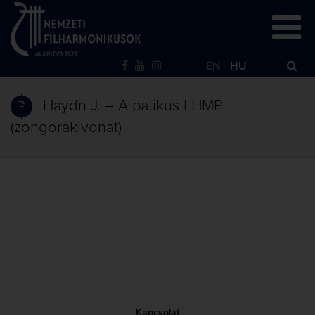
EN
HU
Haydn J. – A patikus | HMP
(zongorakivonat)
Kapcsolat