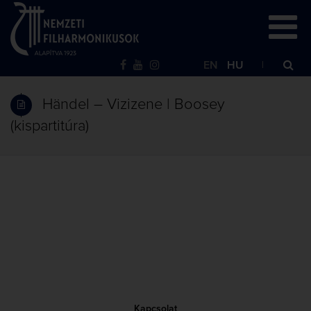
EN
HU
Händel – Vizizene | Boosey
(kispartitúra)
Kapcsolat