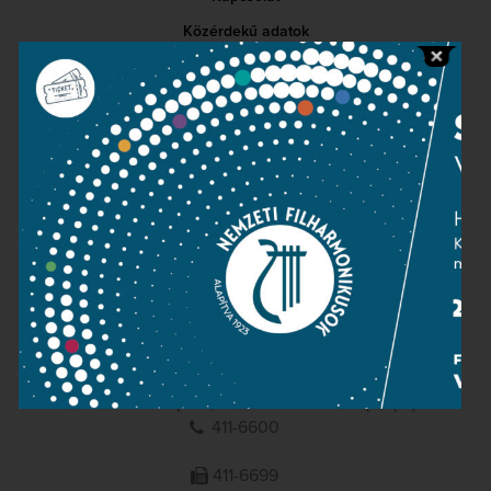
Közérdekű adatok
Sajtószoba
Adatvédelem
Impresszum
NEMZETI
FILHARMONIKUSOK
1095 Budapest, Komor Marcell u. 1. (Müpa)
411-6600
411-6699