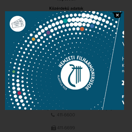
Közérdekű adatok
Sajtószoba
Adatvédelem
Impresszum
NEMZETI
FILHARMONIKUSOK
1095 Budapest, Komor Marcell u. 1. (Müpa)
411-6600
411-6699