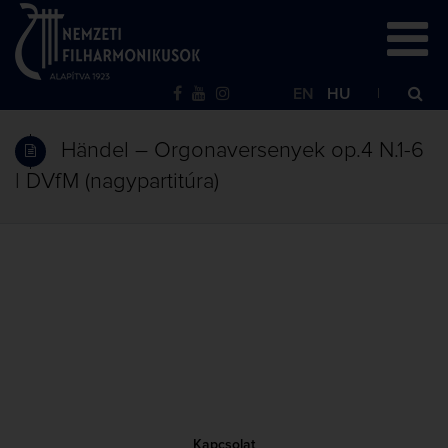
EN
HU
Händel – Orgonaversenyek op.4 N.1-6
| DVfM (nagypartitúra)
Kapcsolat