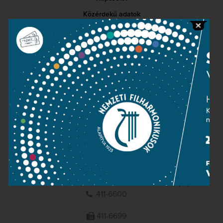
Közérdekű adatok
Sajtószoba
Adatvédelem
Impresszum
NEMZETI
FILHARMONIKUSOK
1095 Budapest, Komor Marcell u. 1. (Müpa)
411-6600
411-6699