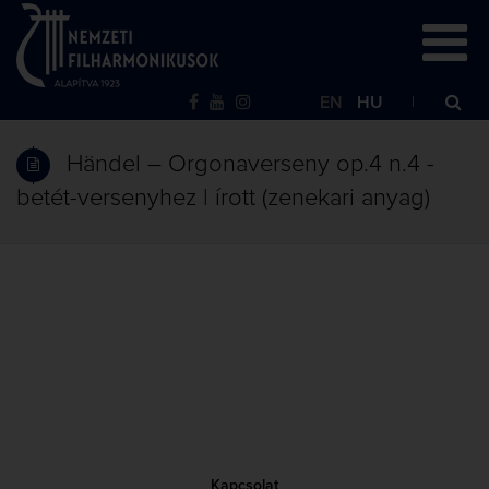
EN
HU
Händel – Orgonaverseny op.4 n.4 -
betét-versenyhez | írott (zenekari anyag)
Kapcsolat