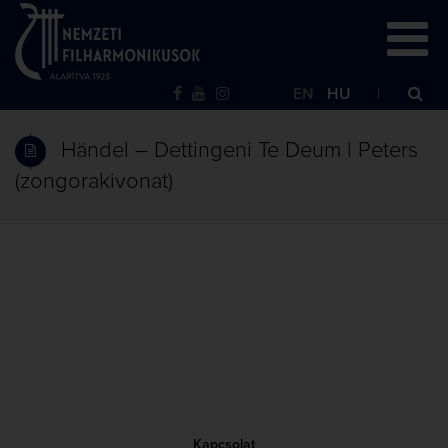
EN
HU
Händel – Dettingeni Te Deum | Peters
(zongorakivonat)
Kapcsolat