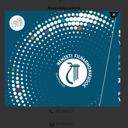
Közérdekű adatok
Sajtószoba
Adatvédelem
Impresszum
NEMZETI
FILHARMONIKUSOK
1095 Budapest, Komor Marcell u. 1. (Müpa)
411-6600
411-6699