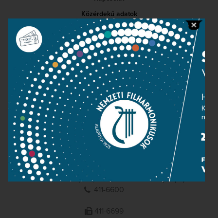
Közérdekű adatok
Sajtószoba
Adatvédelem
Impresszum
NEMZETI
FILHARMONIKUSOK
1095 Budapest, Komor Marcell u. 1. (Müpa)
411-6600
411-6699