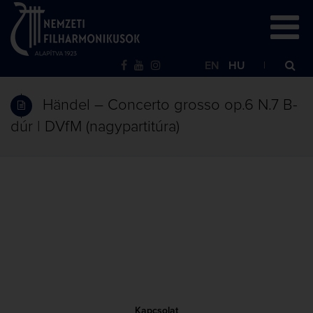
EN
HU
Händel – Concerto grosso op.6 N.7 B-
dúr | DVfM (nagypartitúra)
Kapcsolat