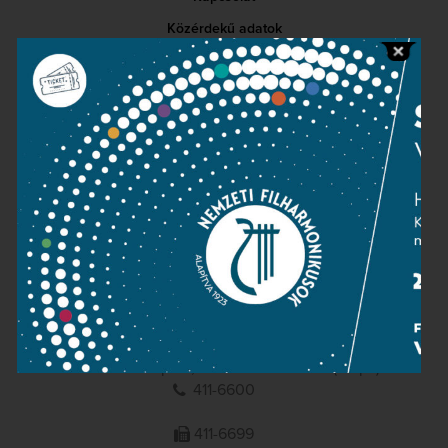
Közérdekű adatok
Sajtószoba
Adatvédelem
Impresszum
NEMZETI
FILHARMONIKUSOK
1095 Budapest, Komor Marcell u. 1. (Müpa)
411-6600
411-6699