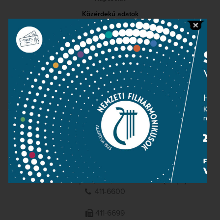
Közérdekű adatok
Sajtószoba
Adatvédelem
Impresszum
NEMZETI
FILHARMONIKUSOK
1095 Budapest, Komor Marcell u. 1. (Müpa)
411-6600
411-6699