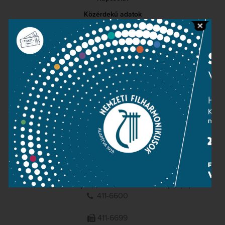
Közérdekű adatok
Sajtószoba
Adatvédelem
Impresszum
NEMZETI
FILHARMONIKUSOK
1095 Budapest, Komor Marcell u. 1. (Müpa)
411-6600
411-6699