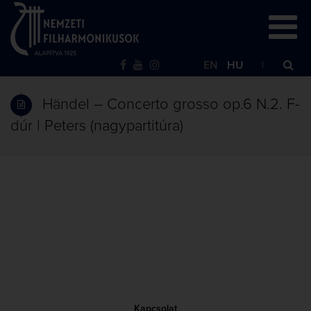
EN
HU
Händel – Concerto grosso op.6 N.2. F-
dúr | Peters (nagypartitúra)
Kapcsolat