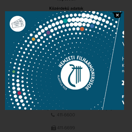
Közérdekű adatok
Sajtószoba
Adatvédelem
Impresszum
NEMZETI
FILHARMONIKUSOK
1095 Budapest, Komor Marcell u. 1. (Müpa)
411-6600
411-6699