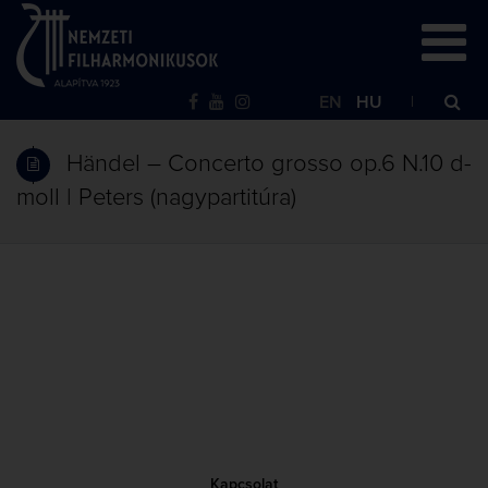
EN
HU
Händel – Concerto grosso op.6 N.10 d-
moll | Peters (nagypartitúra)
Kapcsolat