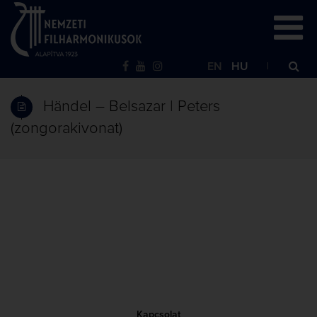
EN
HU
Händel – Belsazar | Peters
(zongorakivonat)
Kapcsolat