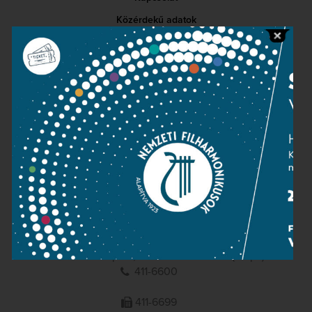
Közérdekű adatok
Sajtószoba
Adatvédelem
Impresszum
NEMZETI
FILHARMONIKUSOK
1095 Budapest, Komor Marcell u. 1. (Müpa)
411-6600
411-6699