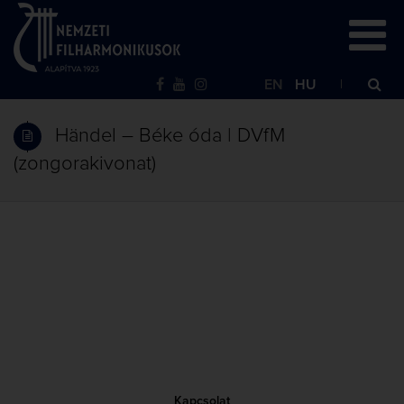
EN
HU
Händel – Béke óda | DVfM
(zongorakivonat)
Kapcsolat