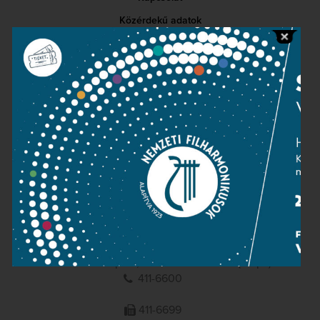
Közérdekű adatok
Sajtószoba
Adatvédelem
Impresszum
NEMZETI
FILHARMONIKUSOK
1095 Budapest, Komor Marcell u. 1. (Müpa)
411-6600
411-6699