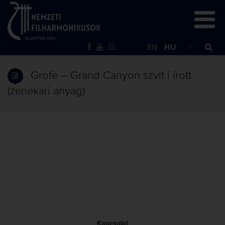
EN
HU
Grofe – Grand Canyon szvit | írott
(zenekari anyag)
Kapcsolat