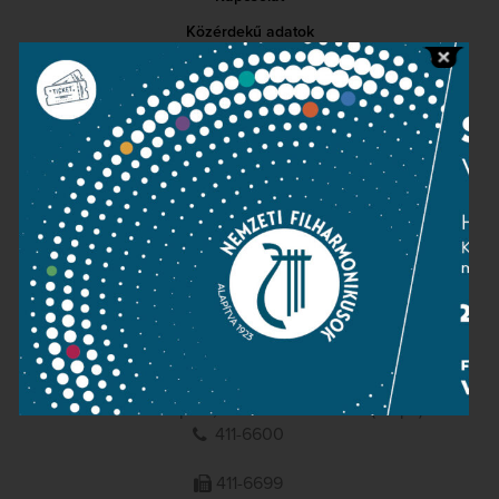
Közérdekű adatok
Sajtószoba
Adatvédelem
Impresszum
NEMZETI
FILHARMONIKUSOK
1095 Budapest, Komor Marcell u. 1. (Müpa)
411-6600
411-6699