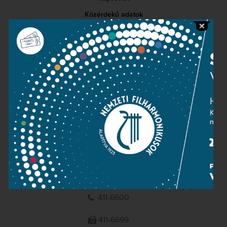
Közérdekű adatok
Sajtószoba
Adatvédelem
Impresszum
NEMZETI
FILHARMONIKUSOK
1095 Budapest, Komor Marcell u. 1. (Müpa)
411-6600
411-6699