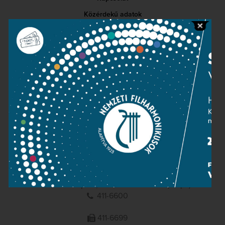
Közérdekű adatok
Sajtószoba
Adatvédelem
Impresszum
NEMZETI
FILHARMONIKUSOK
1095 Budapest, Komor Marcell u. 1. (Müpa)
411-6600
411-6699