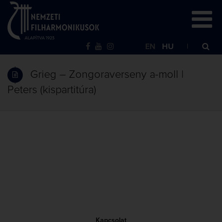
EN
HU
Grieg – Zongoraverseny a-moll |
Peters (kispartitúra)
Kapcsolat