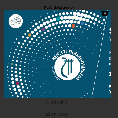
Közérdekű adatok
Sajtószoba
Adatvédelem
Impresszum
NEMZETI
FILHARMONIKUSOK
1095 Budapest, Komor Marcell u. 1. (Müpa)
411-6600
411-6699