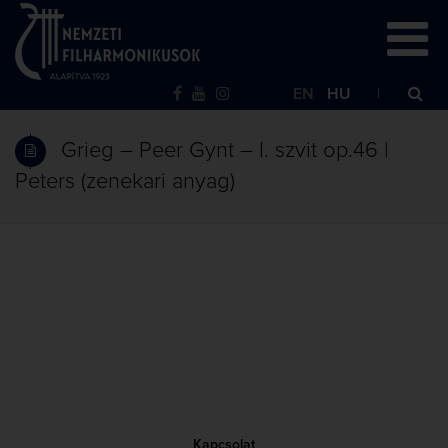
EN
HU
Grieg – Peer Gynt – I. szvit op.46 |
Peters (zenekari anyag)
Kapcsolat