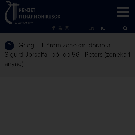
EN
HU
Grieg – Három zenekari darab a
Sigurd Jorsalfar-ból op.56 | Peters (zenekari
anyag)