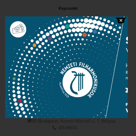
Kapcsolat
Közérdekű adatok
Sajtószoba
Adatvédelem
Impresszum
NEMZETI
FILHARMONIKUSOK
1095 Budapest, Komor Marcell u. 1. (Müpa)
411-6600