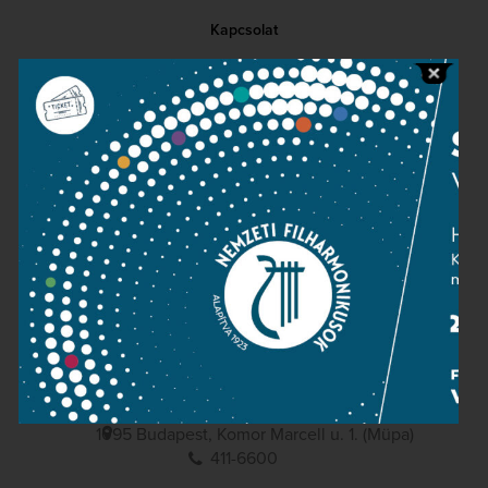
Kapcsolat
Közérdekű adatok
Sajtószoba
Adatvédelem
Impresszum
NEMZETI
FILHARMONIKUSOK
1095 Budapest, Komor Marcell u. 1. (Müpa)
411-6600